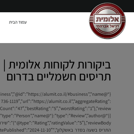
עמוד הבית
תריסים חשמליים בדרום
736-1119″,”url”:”https://alumit.co.il”,”aggregateRating”:
{“@},”reviewBody