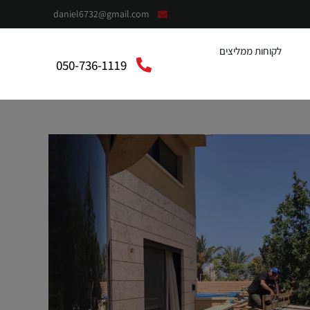
daniel6732@gmail.com
לקוחות ממליצים
050-736-1119
context”:”https://schema.org”,”@type”:”LocalBusiness”,”@”:”אלומית”,”telephone”:”050-