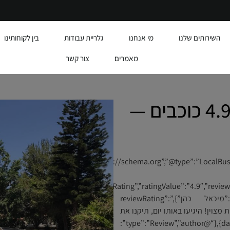
השירותים שלנו
מי אנחנו
גלריית עבודות
בין לקוחותינו
מאמרים
צור קשר
ביקורות לקוחות אלומית | 4.9 כוכבים —
{“@id”:”https://alumit.co.il/#business”,”name
{“@type”:”AggregateRating”,”ratingValue”:”4.9″,”reviewCount”:”47″,”bestRating”:”5″,”worstRating”:”1″},”review”:
[{“@type”:”Review”,”author”:{“@type”:”Person”,”name”:”מיכאל כהן”},”reviewRating”:
type”:”Rating”,”ratingValue”:”5″”:”שירות מצוין! היגיעו באותו יום, תיקנו את
התריס בשעה בסדר באשקלון.”,”datePublished”:”2024-11-10″},{“@type”:”Review”,”author”: