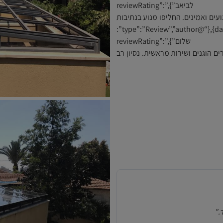
{“@type”:”Person”,”name”:”רחל לביאב”},”reviewRating”:
type”:”Rating”,”ratingValue”:”5″}”:”מקצועים ואמינים. החליפו מנוע בנתיבות
נתנו אחריות.”,”datePublished”:”2024-12-05″},{“@type”:”Review”,”author”:
{“@type”:”Person”,”name”:”אבי שלום”},”reviewRating”:
type”:”Rating”,”ratingValue”:”5″}”:”מחירים הוגנים ושירות מראשית. נסיון רב
."