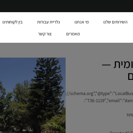
השירותים שלנו
מי אנחנו
גלריית עבודות
בין לקוחותינו
מאמרים
צור קשר
ומית —
ם
{“@id”:”https://alumit.co.il/#business”,”name
736-1119″,”email”:”daniel6732@gmail.com”,”url”:”https://alumit.co.il”,”address”:
לון”,”addressRegion”:”מחוז