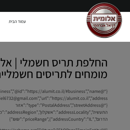
עמוד הבית
החלפת תריס חשמלי | אל
מומחים לתריסים חשמליי
{“@type”:”PostalAddress”,”streetAddress”:”אזור
התעשיה”,”addressLocality”:”אשק
הדרום”,”addressCountry”:”IL”},”priceRange”:”₪₪”}