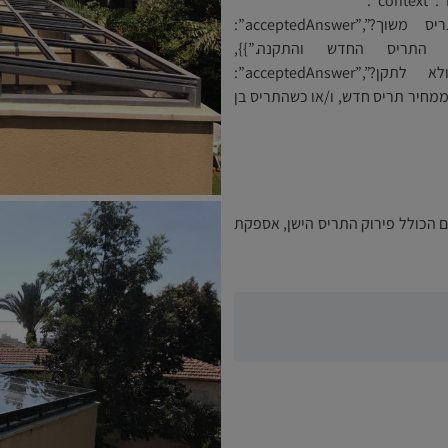
{“@context”:”https://schema.org”,”@type”:”FAQPage”,”mainEntity”:
[{“@type”:”Question”,”name”:”כמה עולה החלפת תריס משוך?”,”acceptedAnswer”:
type”:”Answ כולל פירוק, התריס החדש והתקנה.”}},
{“@type”:”Question”,”name”:”מתי כדאי להחליף ולא לתקן?”,”acceptedAnswer”:
@type”:”Answer”,”text”:”כשעלות התיקון עולה מעל 50% ממחיר תריס חדש, ו/או כשהתריס בן
ם הכולל פירוק התריס הישן, אספקת