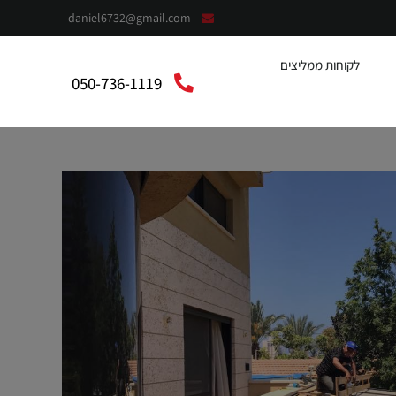
daniel6732@gmail.com
לקוחות ממליצים
050-736-1119
context”:”https://schema.org”,”@type”:”LocalBusiness”,”@”:”אלומית”,”telephone”:”050-