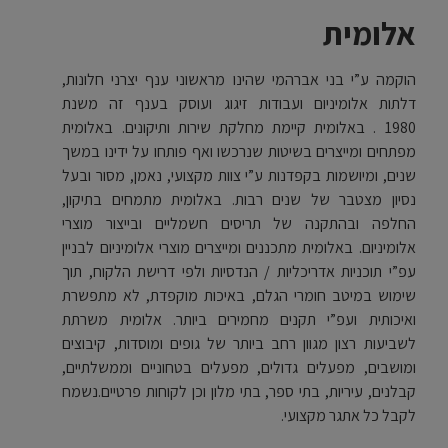
אלומית
הוקמה ע”י בני אברהמי
שהינו מראשוני ענף יצרני חלונות,
דלתות אלומיניום ועבודות זיגוג ועוסק בענף זה משנת
1980
.
באלומית קיימת מחלקת שירות ותיקונים
.
באלומית
מפתחים ומייצרים בשיטות שנרכשו ואף פותחו על ידינו במשך
שנים, ומיושמות בקפדנות ע”י צוות מקצועי, נאמן, מסור ובעל
נסיון מצטבר של שנים רבות.
באלומית מתמחים בתיקון,
החלפה ובהתקנה של תריסים חשמליים ובייצור מוצרי
אלומיניום.
באלומית מתכננים ומייצרים מוצרי אלומיניום לבניין
עפ”י תוכניות אדריכליות / הנדסיות ולפי דרישת הלקוח
,
תוך
שימוש במיטב חומרי הגלם, באיכות מוקפדת, לא מתפשרת
ואיכותית ועפ”י תקנים מחמירים ביותר
.
אלומית משרתת
לשביעות רצון מגוון רחב ביותר של גופים ומוסדות, קיבוצים
ומושבים, מפעלים גדולים, מפעלים בטחוניים וממשלתיים,
קבלנים, עיריות, בתי ספר, בתי מלון וכן לקוחות פרטיים.נשמח
לקבל כל אתגר מקצועי.