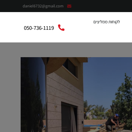
daniel6732@gmail.com
לקוחות ממליצים
050-736-1119
context”:”https://schema.org”,”@type”:”LocalBusiness”,”@”:”אלומית”,”telephone”:”050-