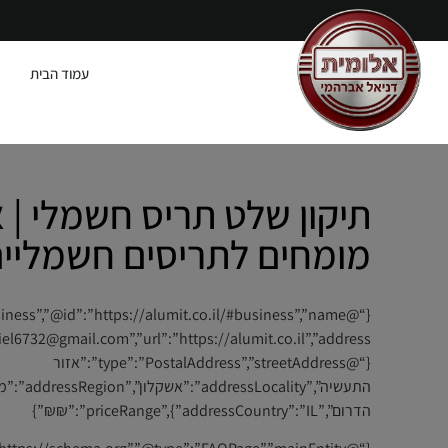
עמוד הבית
תיקון שלט תריס חשמלי | 
מומחים לתריסים חשמליי
{“@type”:”PostalAddress”,”streetAddress”:”אזור
התעשיה”,”addressLocality”:”אשק
הדרום”,”addressCountry”:”IL”},”priceRange”:”₪₪”}