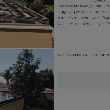
{“@context”:”https://schema.org”,”@type”:”FAQPage”,”mainEntity”:
[{“@type”:”Question”,”name”:”שלט התריס לא עובד מה עושים?”,”acceptedAnswer”:
ו סוללים. אם לא עוזר — יתכן צורך בתיקון או
החלפת שלט (150-300₪).”}},{“@type”:”Question”,”name”:”כמה עולה שלט חדש
לתריס?”,”acceptedAnswer”:{“@type”:”Answer”,”text”:”150-300₪ לשלט חדש כולל
שלט לא מגיב? אלומית מתקנים ומחליפים שלטים לכל דגמי תריס. מחיר שלט חדש: 150-300₪ כולל