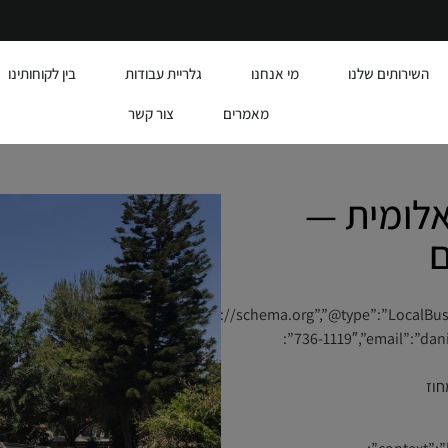
השירותים שלנו
מי אנחנו
גלריית עבודות
בין לקוחותינו
מאמרים
צור קשר
אלומית —
ם
{“@id”:”https://alumit.co.il/#business”,”name
736-1119″,”email”:”daniel6732@gmail.com”,”url”:”https://alumit.co.il”,”address”:
לון”,”addressRegion”:”מחוז