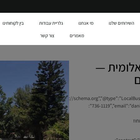
השירותים שלנו
מי אנחנו
גלריית עבודות
בין לקוחותינו
מאמרים
צור קשר
אלומית —
ם
{“@id”:”https://alumit.co.il/#business”,”name
736-1119″,”email”:”daniel6732@gmail.com”,”url”:”https://alumit.co.il”,”address”:
לון”,”addressRegion”:”מחוז