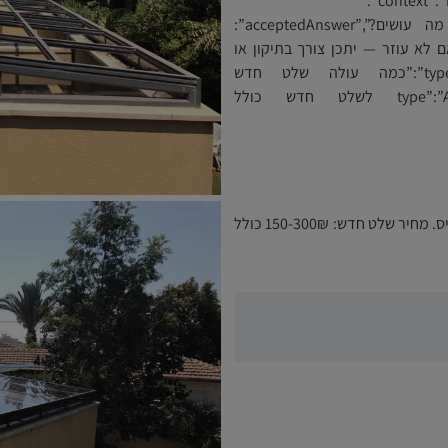
{“@context”:”https://schema.org”,”@type”:”FAQPage”,”mainEntity”:
[{“@type”:”Question”,”name”:”שלט התריס לא עובד מה עושים?”,”acceptedAnswer”:
ו סוללים. אם לא עוזר — יתכן צורך בתיקון או
החלפת שלט (150-300₪).”}},{“@type”:”Question”,”name”:”כמה עולה שלט חדש
לתריס?”,”acceptedAnswer”:{“@type”:”Answer”,”text”:”150-300₪ לשלט חדש כולל
שלט לא מגיב? אלומית מתקנים ומחליפים שלטים לכל דגמי תריס. מחיר שלט חדש: 150-300₪ כולל