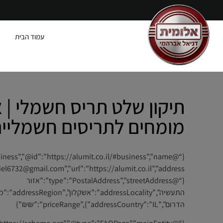
עמוד הבית
תיקון שלט תריס חשמלי | 
מומחים לתריסים חשמליי
{“@type”:”PostalAddress”,”streetAddress”:”אזור
התעשיה”,”addressLocality”:”אשק
הדרום”,”addressCountry”:”IL”},”priceRange”:”₪₪”}