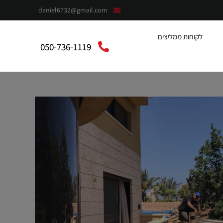
daniel6732@gmail.com
לקוחות ממליצים
050-736-1119
context”:”https://schema.org”,”@type”:”LocalBusiness”,”@”:”אלומית”,”telephone”:”050-