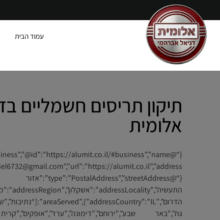
עמוד הבית
תיקון תריסים חשמליים בדי
אלומית
{“@type”:”PostalAddress”,”streetAddress”:”אזור
התעשיה”,”addressLocality”:”אשק
הדרום”,”:”IL”},”areaServed
גת”,”באר שבע”,”ירוחם”,”דימונה”,”ערד”,”אופקים”,”קרי