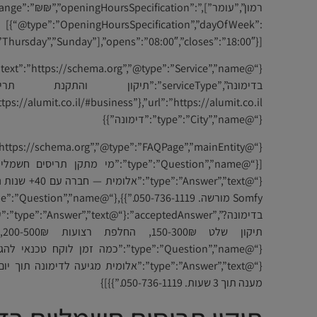
רמון”,”עומר”],”ange”:”₪₪”,”openingHoursSpecification
[{“@type”:”OpeningHoursSpecification”,”dayOfWeek”:
hursday”,”Sunday”],”opens”:”08:00″,”closes”:”18:00″}]}
{“@type”:”City”,”name”:”דימונה”}}
{“@”Answer”,”text
בדימונה?
{“@type”:”Answer”,”text”:”אלומית מגיעה לד
מענה תוך 3 שעות. 050-736-1119.”}}]}