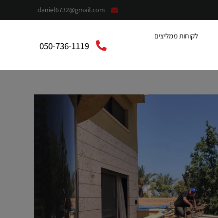
daniel6732@gmail.com
לקוחות ממליצים
050-736-1119
context”:”https://schema.org”,”@type”:”LocalBusiness”,”@”:”אלומית”,”telephone”:”050-