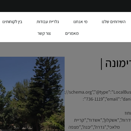
השירותים שלנו
מי אנחנו
גלריית עבודות
בין לקוחותינו
מאמרים
צור קשר
מונה |
{“@id”:”https://alumit.co.il/#business”,”name
736-1119″,”email”:”daniel6732@gmail.com”,”url”:”https://alumit.co.il”,”address”:
לון”,”addressRegion”:”מחוז
addressCountry””:[“נתיבות”,”שדרות”,”אשקלון”,”אשדוד”,”קריית
ת מלאכי”,”גדרה”,”יבנה”,”מצפה