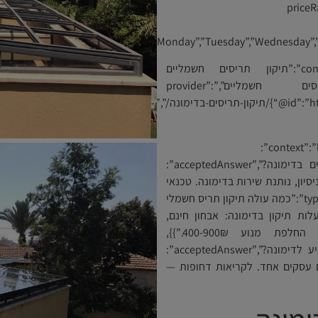
priceR”:
[“Monday”,”Tuesday”,”Wednesday”,”T
{“@context”:”https://schema.org”,”@type”:”Service”,”name”:”תיקון תריסים חשמליים
בדימונה”,”serviceType”:”תיקון והתקנת תריסים חשמליים”,”provider”:
{“@id”:”https://alumit.co.il/#business”},”url”:”https://alumit.co.il/תיקון-תריסים-בדימונה/”,”areaServed”:
{“@context”:”https://schema.org”,”@type”:”FAQPage”,”mainEntity”:
[{“@type”:”Question”,”name”:”מי מתקן תריסים חשמליים בדימונה?”,”acceptedAnswer”:
type”:”:”אלומית — חברה עם 40+ שנות ניסיון, נותנת שירות בדימונה. טכנאי
Somfy מורשה. 050-736-1119.”}},{“@type”:”Question”,”name”:”כמה עולה תיקון תריס חשמלי
”,”acceptedAnswer”:{“@type”:”Answer”,”text”:”עלות תיקון בדימונה: אבחון חינם,
תיקון שלט 150-300₪, החלפת רצועות 200-500₪, החלפת מנוע 400-900₪.”}},
{“@type”:”Question”,”name”:”כמה זמן לוקח טכנאי להגיע לדימונה?”,”acceptedAnswer”:
ימונה תוך יום עסקים אחד. לקריאות דחופות —