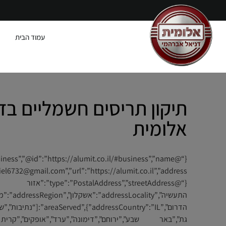
עמוד הבית
תיקון תריסים חשמליים בדי
אלומית
{“@type”:”PostalAddress”,”streetAddress”:”אזור
התעשיה”,”addressLocality”:”אשק
הדרום”,”:”IL”},”areaServed
גת”,”באר שבע”,”ירוחם”,”דימונה”,”ערד”,”אופקים”,”קרי