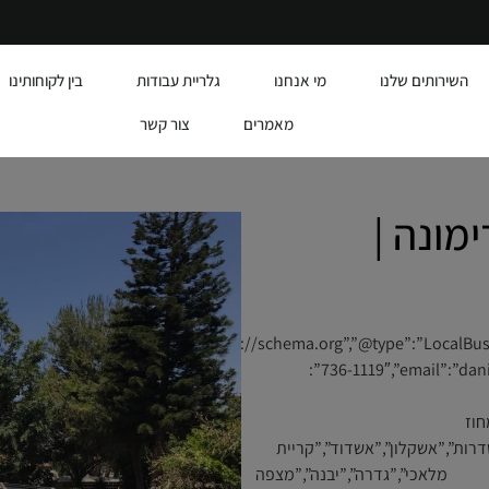
השירותים שלנו
מי אנחנו
גלריית עבודות
בין לקוחותינו
מאמרים
צור קשר
מונה |
{“@id”:”https://alumit.co.il/#business”,”name
736-1119″,”email”:”daniel6732@gmail.com”,”url”:”https://alumit.co.il”,”address”:
לון”,”addressRegion”:”מחוז
addressCountry””:[“נתיבות”,”שדרות”,”אשקלון”,”אשדוד”,”קריית
ת מלאכי”,”גדרה”,”יבנה”,”מצפה