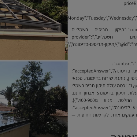
priceR”:
[“Monday”,”Tuesday”,”Wednesday”,”T
{“@context”:”https://schema.org”,”@type”:”Service”,”name”:”תיקון תריסים חשמליים
בדימונה”,”serviceType”:”תיקון והתקנת תריסים חשמליים”,”provider”:
{“@id”:”https://alumit.co.il/#business”},”url”:”https://alumit.co.il/תיקון-תריסים-בדימונה/”,”areaServed”:
{“@context”:”https://schema.org”,”@type”:”FAQPage”,”mainEntity”:
[{“@type”:”Question”,”name”:”מי מתקן תריסים חשמליים בדימונה?”,”acceptedAnswer”:
type”:”:”אלומית — חברה עם 40+ שנות ניסיון, נותנת שירות בדימונה. טכנאי
Somfy מורשה. 050-736-1119.”}},{“@type”:”Question”,”name”:”כמה עולה תיקון תריס חשמלי
”,”acceptedAnswer”:{“@type”:”Answer”,”text”:”עלות תיקון בדימונה: אבחון חינם,
תיקון שלט 150-300₪, החלפת רצועות 200-500₪, החלפת מנוע 400-900₪.”}},
{“@type”:”Question”,”name”:”כמה זמן לוקח טכנאי להגיע לדימונה?”,”acceptedAnswer”:
ימונה תוך יום עסקים אחד. לקריאות דחופות —