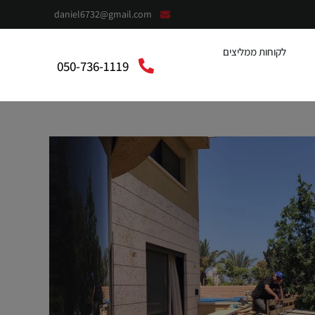
daniel6732@gmail.com
לקוחות ממליצים
050-736-1119
context”:”https://schema.org”,”@type”:”LocalBusiness”,”@”:”אלומית”,”telephone”:”050-