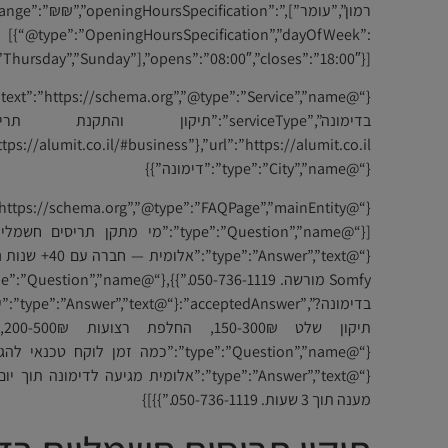
רמון”,”עומר”],”ange”:”₪₪”,”openingHoursSpecification
[{“@type”:”OpeningHoursSpecification”,”dayOfWeek”:
hursday”,”Sunday”],”opens”:”08:00″,”closes”:”18:00″}]}
{“@type”:”City”,”name”:”דימונה”}}
{“@”Answer”,”text
בדימונה?
{“@type”:”Answer”,”text”:”אלומית מגיעה לד
מענה תוך 3 שעות. 050-736-1119.”}}]}