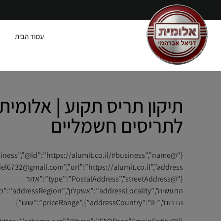
עמוד הבית
תיקון תריס תקוע | אלומי
לתריסים חשמליים
{“@type”:”PostalAddress”,”streetAddress”:”אזור
התעשיה”,”addressLocality”:”אשק
הדרום”,”addressCountry”:”IL”},”priceRange”:”₪₪”}