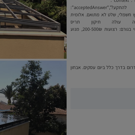
{“@context”:”https://schema.org”,”@type”:”FAQPage”,”mainEntity”:
[{“@type”:”Question”,”name”:”מה גורם לתריס להתקע?”,”acceptedAnswer”:
נוע תקול, קפץ חשמלי, שלט לא מתואם. אלומית
נם.”}},{“@type”:”Question”,”name”:”כמה עולה תיקון תריס
תקוע?”,”acceptedAnswer”:{“@type”:”Answer”,”text”:”תלוי בגורם: רצועות 200-500₪, מנוע
רום בדרך כלל ביום עסקים. אבחון