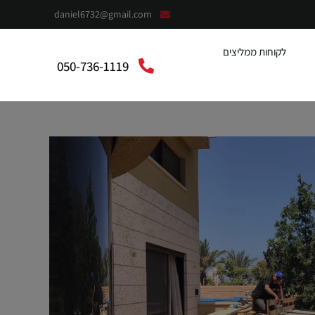
daniel6732@gmail.com
לקוחות ממליצים
050-736-1119
context”:”https://schema.org”,”@type”:”LocalBusiness”,”@”:”אלומית”,”telephone”:”050-