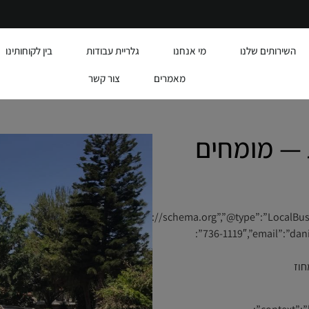
השירותים שלנו
מי אנחנו
גלריית עבודות
בין לקוחותינו
מאמרים
צור קשר
ת — מומחים
{“@id”:”https://alumit.co.il/#business”,”name
736-1119″,”email”:”daniel6732@gmail.com”,”url”:”https://alumit.co.il”,”address”:
לון”,”addressRegion”:”מחוז