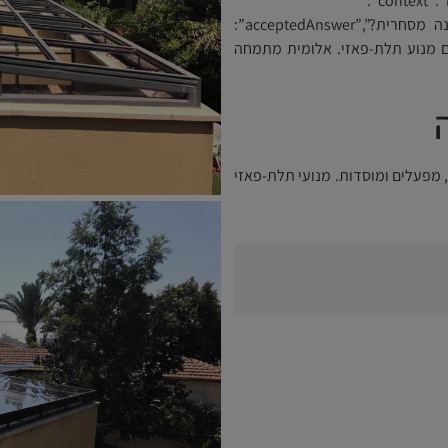
{“@context”:”https://schema.org”,”@type”:”FAQPage”,”mainEntity”:
[{“@type”:”Question”,”name”:”איזה תריס מתאים לויטרינה מסחרית?”,”acceptedAnswer”:
ניום מחוזק עם מנוע תלת-פאזי. אלומית מתמחה
מפעלים ומוסדות. מנועי תלת-פאזי