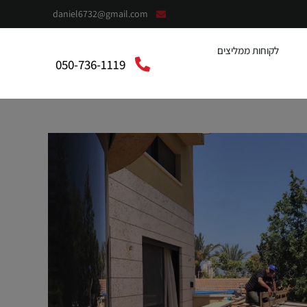
daniel6732@gmail.com
לקוחות ממליצים
050-736-1119
context”:”https://schema.org”,”@type”:”LocalBusiness”,”@”:”אלומית”,”telephone”:”050-