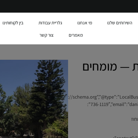
השירותים שלנו
מי אנחנו
גלריית עבודות
בין לקוחותינו
מאמרים
צור קשר
ת — מומחים
{“@id”:”https://alumit.co.il/#business”,”name
736-1119″,”email”:”daniel6732@gmail.com”,”url”:”https://alumit.co.il”,”address”:
לון”,”addressRegion”:”מחוז