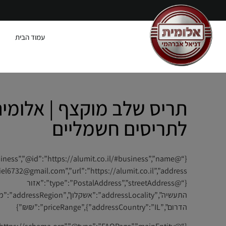
עמוד הבית
תריס שלב מוקצף | אלומי
לתריסים חשמליים
{“@type”:”PostalAddress”,”streetAddress”:”אזור
התעשיה”,”addressLocality”:”אשק
הדרום”,”addressCountry”:”IL”},”priceRange”:”₪₪”}