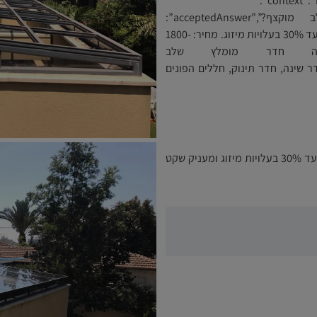
{“@context”:”https://schema.org”,”@type”:”FAQPage”,”mainEntity”:
[{“@type”:”Question”,”name”:”מה יתרון תריס שלב מוקצף?”,”acceptedAnswer”:
{“@type”:”Answer”,”text”:”בידוד תרמי ואקוסטי גבוה. חוסך עד 30% בעלויות מיזוג. מחיר: 1800-
”}},{“@type”:”Question”,”name”:”לאיזה חדר מומלץ שלב
acceptedAnswer”:{“@type”:”Answer”,”te”:”חדר שינה, חדר תינוק, חללים הפונים
תריס שלב מוקצף מעניק בידוד תרמי ואקוסטי מעולה — חוסך עד 30% בעלויות מיזוג ומעניק שקט