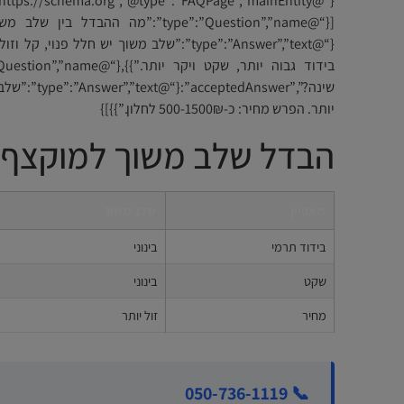
{“@type”:”Answer”,”text”:”שלב משוך יש חלל 
שינה?”,””text
יותר. הפרש מחיר: כ-500-1500₪ לחלון.”}}]}
הבדל שלב משוך למוקצף
מאפיין
שלב משוך
בידוד תרמי
בינוני
שקט
בינוני
מחיר
זול יותר
📞 050-736-1119