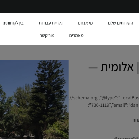
השירותים שלנו
מי אנחנו
גלריית עבודות
בין לקוחותינו
מאמרים
צור קשר
 אלומית —
{“@id”:”https://alumit.co.il/#business”,”name
736-1119″,”email”:”daniel6732@gmail.com”,”url”:”https://alumit.co.il”,”address”:
לון”,”addressRegion”:”מחוז