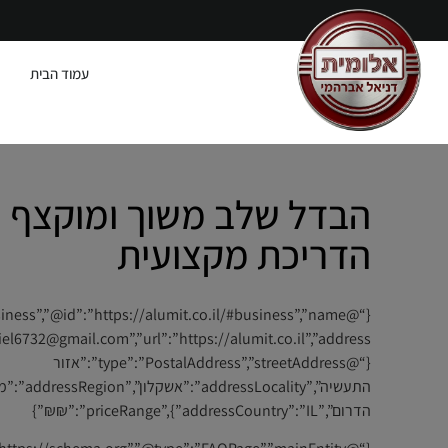
עמוד הבית
הבדל שלב משוך ומוקצף |
הדריכת מקצועית
{“@type”:”PostalAddress”,”streetAddress”:”אזור
התעשיה”,”addressLocality”:”אשק
הדרום”,”addressCountry”:”IL”},”priceRange”:”₪₪”}