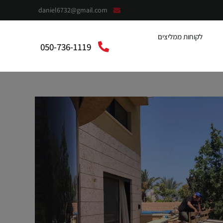
daniel6732@gmail.com
לקוחות ממליצים
050-736-1119
context”:”https://schema.org”,”@type”:”LocalBusiness”,”@”:”אלומית”,”telephone”:”050-