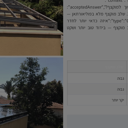
{“@context”:”https://schema.org”,”@type”:”FAQPage”,”mainEntity”:
[{“@type”:”Question”,”name”:”מה ההבדל בין שלב משוך למוקצף?”,”acceptedAnswer”:
פנוי, קל וזול. שלב מוקצף מלא בפוליאורתאן —
בידוד גבוה יותר, שקט ויקר יותר.”}},{“@type”:”Question”,”name”:”איזה כדאי יותר לחדר
acceptedAnswer”:{“@type”:”Answer”,”:”שלב מוקצף — בידוד טוב יותר ושקט
שלב מוקצף
גבוה
גבוה
יקר יותר