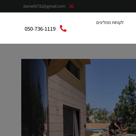
daniel6732@gmail.com
לקוחות ממליצים
050-736-1119
context”:”https://schema.org”,”@type”:”LocalBusiness”,”@”:”אלומית”,”telephone”:”050-