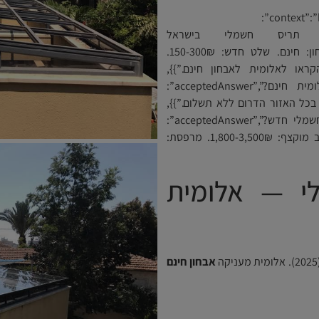
{“@context”:”https://schema.org”,”@type”:”FAQPage”,”mainEntity”:
”כמה עולה תיקון תריס חשמלי בישראל
2025?”,”acceptedAnswer”:{“@type”:”Answer”,”text”:”אבחון: חינם. שלט חדש: 150-300₪.
דפקים: 200-500₪. החלפת מנוע: 400-900₪. הקראו לאלומית לאבחון חינם.”}},
{“@type”:”Question”,”name”:”האם אבחון תריסים באלומית חינם?”,”acceptedAnswer”:
 אבחון חינם בכל האזור הדרום ללא תשלום.”}},
{“@type”:”Question”,”name”:”כמה עולה התקנת תריס חשמלי חדש?”,”acceptedAnswer”:
{“@type”:”Answer”,”text”:”שלב משוך: 1,200-2,500₪. שלב מוקצף: 1,800-3,500₪. מרפסת:
י — אלומית
אבחון חינם