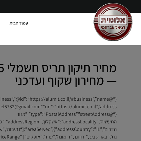
עמוד הבית
— מחירון שקוף ועדכני
{“@type”:”PostalAddress”,”streetAddress”:”אזור
התעשיה”,”addressLocality”:”אשק
הדרום”,”:”IL”},”areaServed
גת”,”באר שבע”,”ירוחם”,”דימונה”,”ערד”,”אופקים”],”priceRange”:”₪₪”}