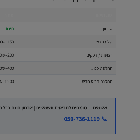
סוג תיקון
מחיר
אבחון
חינם
שלט חדש
150–300₪
רצועות / דפקים
200–500₪
החלפת מנוע
400–900₪
התקנת תריס חדש
1,200–8,000₪
אלומית — מומחים לתריסים חשמליים | אבחון חינם בכל ה
📞 050-736-1119