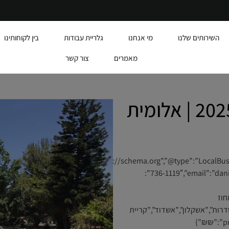
השירותים שלנו
מי אנחנו
גלריית עבודות
בין לקוחותינו
מאמרים
צור קשר
מחיר תיקון תריס חשמלי 2025 | אלומית
{“@id”:”https://alumit.co.il/#business”,”name
736-1119″,”email”:”daniel6732@gmail.com”,”url”:”https://alumit.co.il”,”address”:
לון”,”addressRegion”:”מחוז
addressCountry””:[“נתיבות”,”שדרות”,”אשקלון”,”אשדוד”,”קריית